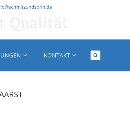
nfo@schmitzundsohn.de
TUNGEN
KONTAKT
KAARST